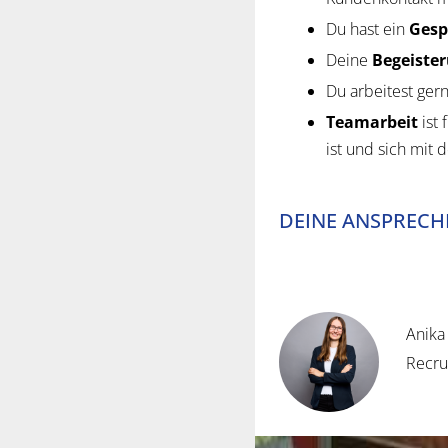
Du hast ein
Gesp
Deine
Begeiste
Du arbeitest ger
Teamarbeit
ist
ist und sich mit 
DEINE ANSPREC
Anika
Recru