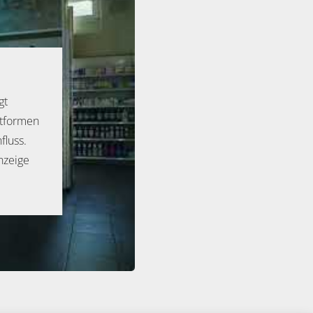
gt
ttformen
luss.
nzeige