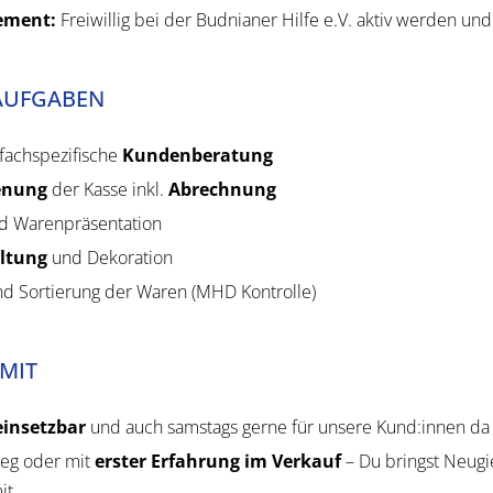
ement:
Freiwillig bei der Budnianer Hilfe e.V. aktiv werden und
 AUFGABEN
fachspezifische
Kundenberatung
enung
der Kasse inkl.
Abrechnung
d Warenpräsentation
ltung
und Dekoration
nd Sortierung der Waren (MHD Kontrolle)
 MIT
 einsetzbar
und auch samstags gerne für unsere Kund:innen da
ieg oder mit
erster Erfahrung im Verkauf
– Du bringst Neug
it